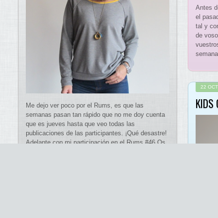
Antes d
el pasa
tal y c
de vosot
vuestro
semana 
22 OC
KIDS 
Me dejo ver poco por el Rums, es que las
semanas pasan tan rápido que no me doy cuenta
que es jueves hasta que veo todas las
publicaciones de las participantes. ¡Qué desastre!
Adelante con mi participación en el Rums #46 Os
muestro una prenda simple simple simple que me
moría por coser desde que […]
12 SEPTIEMBRE 2016
ROWAN TEE EN VERSIÓN