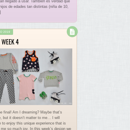
an llegado a usar. También es verdad que
hijos de edades tan distintas (niña de 10,
]
O 2019
 WEEK 4
the final! Am I dreaming? Maybe that’s
, but it doesn’t matter to me… I will
 to enjoy this unique experience that is
g me so much joy. In this week’s design we