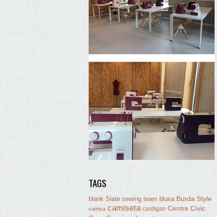
TAGS
Burda Style
blank Slate sewing team
blusa
camiseta
Centre Cívic
cardigan
camisa