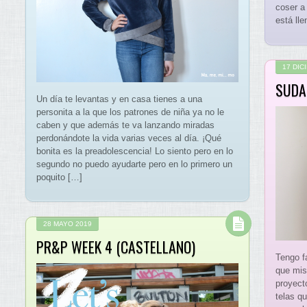
coser a
está ll
17 DIC
SUDA
Un día te levantas y en casa tienes a una
personita a la que los patrones de niña ya no le
caben y que además te va lanzando miradas
perdonándote la vida varias veces al día. ¡Qué
bonita es la preadolescencia! Lo siento pero en lo
segundo no puedo ayudarte pero en lo primero un
poquito […]
28 MAYO 2019
PR&P WEEK 4 (CASTELLANO)
Tengo f
que mis
proyect
telas q