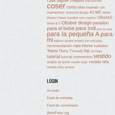
Casa Sagnier
chaqueta
chat chocolat
coser
curso
falda
inspirate con
KCWC
mamemimo
Jennuine design
MADE
Oliver&S
Maraton Telaria
Navidad
nosh organics
Ottobre design
pantalón
oliver & S
para Indi
para el bebé
para la casa
para la pequeña A
para
mi
pijama
postre
project run and play
ropa interior
recomendación
sudadera
Telaria
top
Titchy Threads
top mujer
vestido
tutorial
tutorial mamemimo
vestido niña
vestido de punto
vestido mujer
vestido niña verano
LOGIN
Acceder
Feed de entradas
Feed de comentarios
WordPress.org