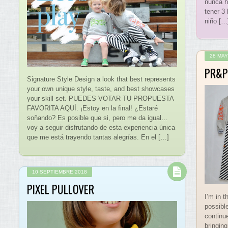
nunca h
tener 3 
niño […
28 MAY
PR&P
Signature Style Design a look that best represents
your own unique style, taste, and best showcases
your skill set. PUEDES VOTAR TU PROPUESTA
FAVORITA AQUÍ. ¡Estoy en la final! ¿Estaré
soñando? Es posible que si, pero me da igual…
voy a seguir disfrutando de esta experiencia única
que me está trayendo tantas alegrías. En el […]
10 SEPTIEMBRE 2018
PIXEL PULLOVER
I’m in 
possible
continue
bringin