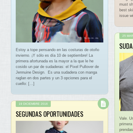
must sh
best ski
issue w
25 MAR
SUDA
Estoy a tope pensando en las costuras de otoño
invierno. ¡Y sólo es día 10 de septiembre! La
primera afortunada es la mayor a la que le he
cosido un par de sudaderas: el Pixel Pullover de
Jennuine Design. Es una sudadera con manga
raglan en dos partes y un 3 opciones para el
cuello: […]
19 DICIEMBRE 2016
SEGUNDAS OPORTUNIDADES
Vale. Un
primera
prendas