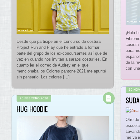
¡Hola h
Fibremo
Desde que participé en el concurso de costura
cosiera
Project Run and Play que he entrado a formar
para mo
parte del grupo de los ex-concursantes así que de
español
vez en cuando nos invitan a saraos costuriles. En
de la re
cuanto leí el correo de Audrey en el que
con una
mencionaba los Colores pantone 2021 me apunté
sin pensarlo. Los colores […]
19 NO
SUDA
25 FEBRERO 2020
HUG HOODIE
Otro de
escuela
Lavanda
me va i