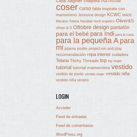
Casa Sagnier
chaqueta
chat chocolat
coser
curso
falda
inspirate con
KCWC
mamemimo
Jennuine design
MADE
Oliver&S
Maraton Telaria
Navidad
nosh organics
Ottobre design
pantalón
oliver & S
para Indi
para el bebé
para la casa
para la pequeña A
para
mi
pijama
postre
project run and play
ropa interior
recomendación
sudadera
Telaria
top
Titchy Threads
top mujer
vestido
tutorial
tutorial mamemimo
vestido niña
vestido de punto
vestido mujer
vestido niña verano
LOGIN
Acceder
Feed de entradas
Feed de comentarios
WordPress.org