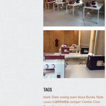
TAGS
Burda Style
blank Slate sewing team
blusa
camiseta
Centre Cívic
cardigan
camisa