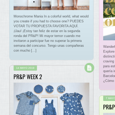
Monochrome Mania In a colorful world, what would
you create if you had to choose one? PUEDES
VOTAR TU PROPUESTA FAVORITA AQUÍ.
¡Uau! ¡Estoy tan feliz de estar en la segunda
ronda del PR&P! Mi mayor temor cuando me
invitaron a participar fue no superar la primera
semana del concurso. Tengo unas compañeras
Wanderl
con mucho […]
Explore 
distinct
craving
para es
14 MAYO 2019
quería i
PR&P WEEK 2
Barcelo
¿Cómo p
7 MAYO
PR&P