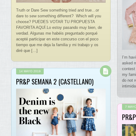
Truth or Dare Sew something tried and true…or
dare to sew something different? Which will you
choose? PUEDES VOTAR TU PROPUESTA
FAVORITA AQUÍ.Lo estoy pasando muy bien, de
verdad. Algunas me habéis preguntado porqué
acepté participar en este concurso con el poco
tiempo que me deja la familia y mi trabajo y os
diré que […]
I’m hav
asked m
contest 
14 MAYO 2019
my famil
PR&P SEMANA 2 (CASTELLANO)
do not r
intimid
7 MAYO
PR&P