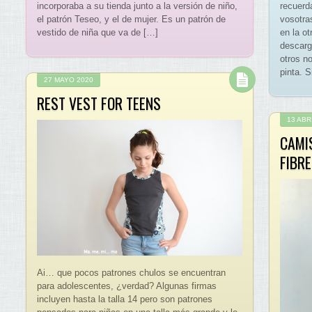
incorporaba a su tienda junto a la versión de niño,
recuerd
el patrón Teseo, y el de mujer. Es un patrón de
vosotra
vestido de niña que va de […]
en la ot
descarg
otros n
pinta. 
27 MAYO 2020
REST VEST FOR TEENS
13 ABR
CAMI
FIBR
Ai… que pocos patrones chulos se encuentran
para adolescentes, ¿verdad? Algunas firmas
incluyen hasta la talla 14 pero son patrones