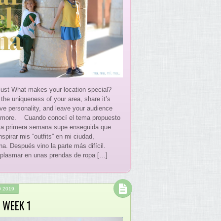
ust What makes your location special?
the uniqueness of your area, share it’s
ive personality, and leave your audience
 more. Cuando conocí el tema propuesto
ta primera semana supe enseguida que
nspirar mis “outfits” en mi ciudad,
na. Después vino la parte más difícil.
lasmar en unas prendas de ropa […]
 2019
 WEEK 1