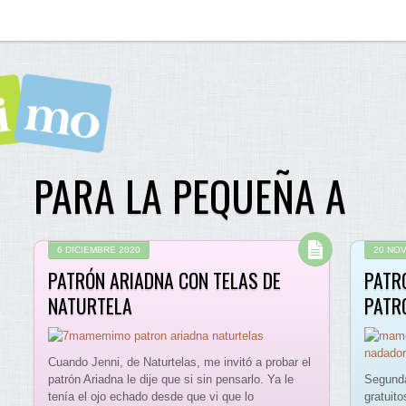
PARA LA PEQUEÑA A
6 DICIEMBRE 2020
20 NO
PATRÓN ARIADNA CON TELAS DE
PATR
NATURTELA
PATR
Cuando Jenni, de Naturtelas, me invitó a probar el
patrón Ariadna le dije que si sin pensarlo. Ya le
Segunda
tenía el ojo echado desde que vi que lo
gratuit