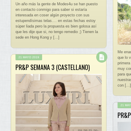
Un año más la gente de Modes4u se han puesto
en contacto conmigo para saber si estaría
interesada en coser algún proyecto con sus
estupendísimas telas…. en estas fechas estoy
súper liada pero la propuesta es bien golosa así
que les dije que si, no tengo remedio ;) Tienen la
sede en Hong Kong y […]
Me enam
que lo 
21 MAYO 2019
primera
PR&P SEMANA 3 (CASTELLANO)
muy con
para qu
nuestra
con […]
21 MAY
PR&P