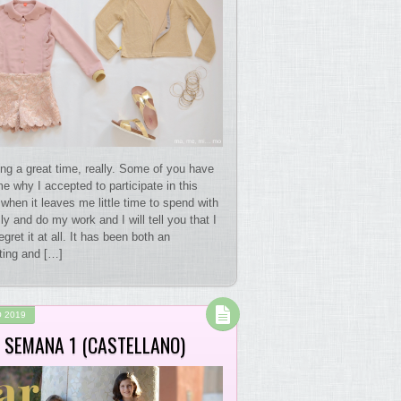
ing a great time, really. Some of you have
e why I accepted to participate in this
when it leaves me little time to spend with
y and do my work and I will tell you that I
egret it at all. It has been both an
ating and […]
 2019
 SEMANA 1 (CASTELLANO)