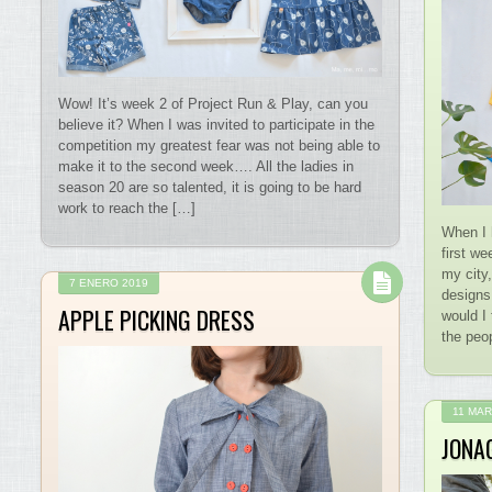
Wow! It’s week 2 of Project Run & Play, can you
believe it? When I was invited to participate in the
competition my greatest fear was not being able to
make it to the second week…. All the ladies in
season 20 are so talented, it is going to be hard
work to reach the […]
When I 
first we
my city,
7 ENERO 2019
designs
APPLE PICKING DRESS
would I 
the peop
11 MAR
JONA