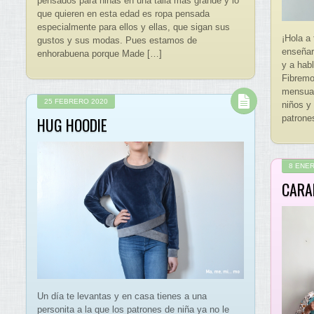
pensados para niñas en una talla más grande y lo
que quieren en esta edad es ropa pensada
especialmente para ellos y ellas, que sigan sus
¡Hola a
gustos y sus modas. Pues estamos de
enseñar
enhorabuena porque Made […]
y a hab
Fibremo
mensual
25 FEBRERO 2020
niños y
patrone
HUG HOODIE
8 ENER
CARA
Un día te levantas y en casa tienes a una
personita a la que los patrones de niña ya no le