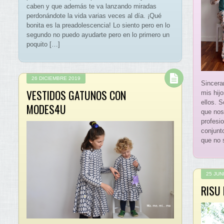
caben y que además te va lanzando miradas
perdonándote la vida varias veces al día. ¡Qué
bonita es la preadolescencia! Lo siento pero en lo
segundo no puedo ayudarte pero en lo primero un
poquito […]
26 DICIEMBRE 2019
Sincera
VESTIDOS GATUNOS CON
mis hijo
ellos. 
MODES4U
que nos
profesi
conjunt
que no s
25 JUN
RISU