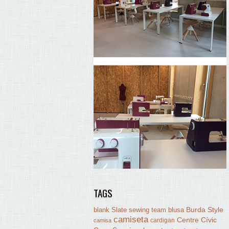
TAGS
Burda Style
blank Slate sewing team
blusa
camiseta
Centre Cívic
cardigan
camisa