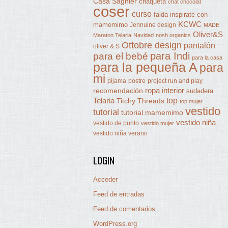
Casa Sagnier
chaqueta
chat chocolat
coser
curso
falda
inspirate con
KCWC
mamemimo
Jennuine design
MADE
Oliver&S
Maraton Telaria
Navidad
nosh organics
Ottobre design
pantalón
oliver & S
para Indi
para el bebé
para la casa
para la pequeña A
para
mi
pijama
postre
project run and play
ropa interior
recomendación
sudadera
Telaria
top
Titchy Threads
top mujer
vestido
tutorial
tutorial mamemimo
vestido niña
vestido de punto
vestido mujer
vestido niña verano
LOGIN
Acceder
Feed de entradas
Feed de comentarios
WordPress.org