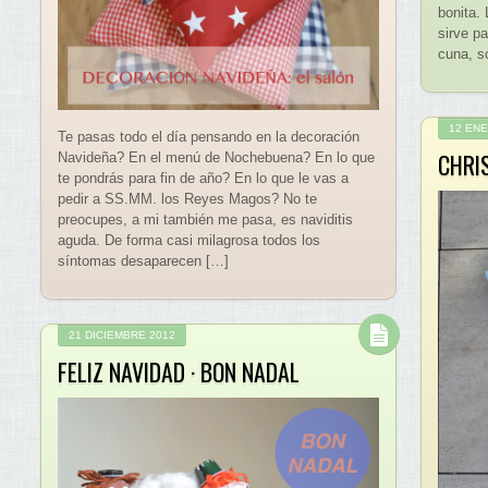
bonita. 
sirve p
cuna, s
12 ENE
Te pasas todo el día pensando en la decoración
CHRI
Navideña? En el menú de Nochebuena? En lo que
te pondrás para fin de año? En lo que le vas a
pedir a SS.MM. los Reyes Magos? No te
preocupes, a mi también me pasa, es naviditis
aguda. De forma casi milagrosa todos los
síntomas desaparecen […]
21 DICIEMBRE 2012
FELIZ NAVIDAD · BON NADAL