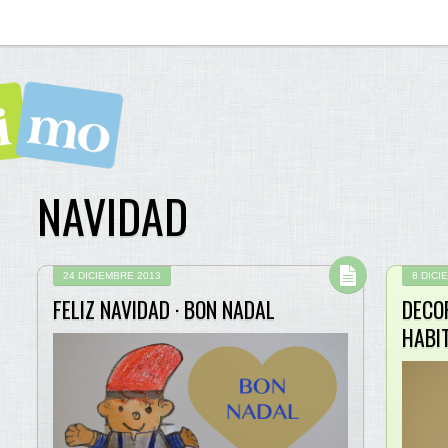
NAVIDAD
24 DICIEMBRE 2013
8 DICI
FELIZ NAVIDAD · BON NADAL
DECO
HABIT