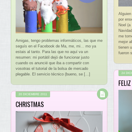
Alguien
por ens
Noel (a
Navidad
me tomé
Amigas, tengo problemas informáticos, las que me
mejor a
seguís en el Facebook de Ma, me, mi… mo ya
tienen 
estais al tanto. Para las que no aquí va un
fueron 
resumen: mi portátil dejó de funcionar justo
cuando os anuncié que iba a compartir con
vosotras el tutorial de la bolsa de mercado
24 DIC
plegable. El servicio técnico (bueno, se […]
FELIZ
20 DICIEMBRE 2011
CHRISTMAS