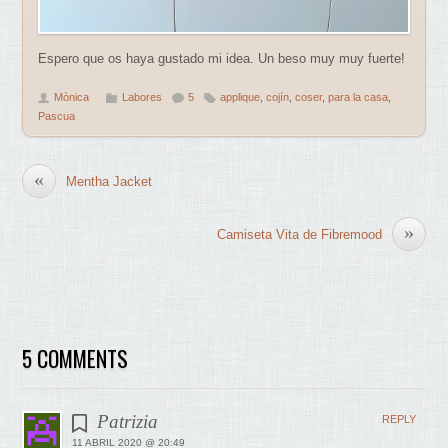
Espero que os haya gustado mi idea. Un beso muy muy fuerte!
Mònica
Labores
5
applique
,
cojín
,
coser
,
para la casa
,
Pascua
«
Mentha Jacket
»
Camiseta Vita de Fibremood
5 COMMENTS
Patrizia
REPLY
11 ABRIL 2020 @ 20:49