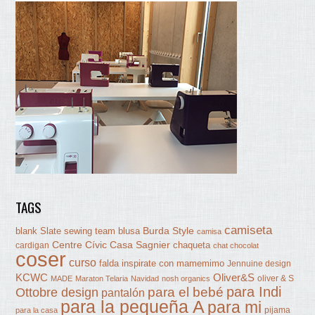
TAGS
camiseta
Burda Style
blank Slate sewing team
blusa
camisa
Centre Cívic Casa Sagnier
chaqueta
cardigan
chat chocolat
coser
curso
falda
inspirate con mamemimo
Jennuine design
KCWC
Oliver&S
oliver & S
MADE
Maraton Telaria
Navidad
nosh organics
para Indi
Ottobre design
para el bebé
pantalón
para la pequeña A
para mi
pijama
para la casa