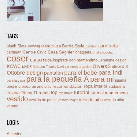
TAGS
camiseta
Burda Style
blank Slate sewing team
blusa
camisa
Centre Cívic Casa Sagnier
chaqueta
cardigan
chat chocolat
coser
curso
falda
inspirate con mamemimo
Jennuine design
KCWC
Oliver&S
oliver & S
MADE
Maraton Telaria
Navidad
nosh organics
para Indi
Ottobre design
para el bebé
pantalón
para la pequeña A
para mi
pijama
para la casa
ropa interior
recomendación
sudadera
postre
project run and play
tutorial
Telaria
top
Titchy Threads
tutorial mamemimo
top mujer
vestido
vestido niña
vestido de punto
vestido niña
vestido mujer
verano
LOGIN
Acceder