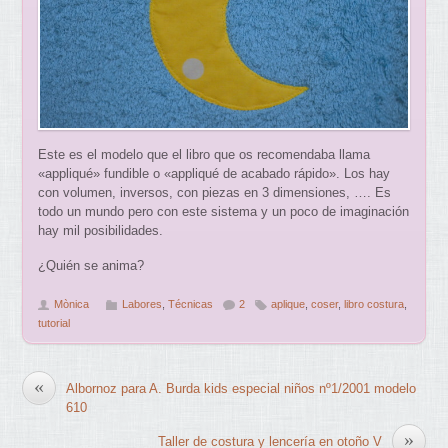
Este es el modelo que el libro que os recomendaba llama
«appliqué» fundible o «appliqué de acabado rápido». Los hay
con volumen, inversos, con piezas en 3 dimensiones, …. Es
todo un mundo pero con este sistema y un poco de imaginación
hay mil posibilidades.
¿Quién se anima?
Mònica
Labores
,
Técnicas
2
aplique
,
coser
,
libro costura
,
tutorial
«
Albornoz para A. Burda kids especial niños nº1/2001 modelo
610
»
Taller de costura y lencería en otoño V