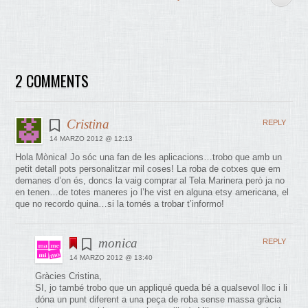
2 COMMENTS
Cristina
REPLY
14 MARZO 2012 @ 12:13
Hola Mònica! Jo sóc una fan de les aplicacions…trobo que amb un
petit detall pots personalitzar mil coses! La roba de cotxes que em
demanes d’on és, doncs la vaig comprar al Tela Marinera però ja no
en tenen…de totes maneres jo l’he vist en alguna etsy americana, el
que no recordo quina…si la tornés a trobar t’informo!
monica
REPLY
14 MARZO 2012 @ 13:40
Gràcies Cristina,
SI, jo també trobo que un appliqué queda bé a qualsevol lloc i li
dóna un punt diferent a una peça de roba sense massa gràcia