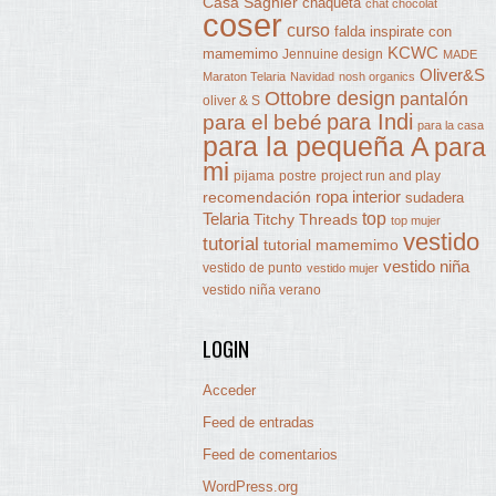
Casa Sagnier
chaqueta
chat chocolat
coser
curso
falda
inspirate con
KCWC
mamemimo
Jennuine design
MADE
Oliver&S
Maraton Telaria
Navidad
nosh organics
Ottobre design
pantalón
oliver & S
para Indi
para el bebé
para la casa
para la pequeña A
para
mi
pijama
postre
project run and play
ropa interior
recomendación
sudadera
Telaria
top
Titchy Threads
top mujer
vestido
tutorial
tutorial mamemimo
vestido niña
vestido de punto
vestido mujer
vestido niña verano
LOGIN
Acceder
Feed de entradas
Feed de comentarios
WordPress.org