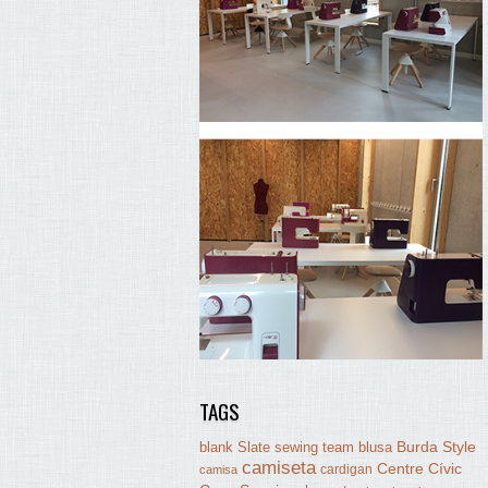
TAGS
Burda Style
blank Slate sewing team
blusa
camiseta
Centre Cívic
cardigan
camisa