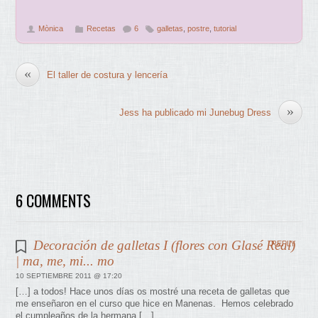
Mònica
Recetas
6
galletas
,
postre
,
tutorial
«
El taller de costura y lencería
»
Jess ha publicado mi Junebug Dress
6 COMMENTS
Decoración de galletas I (flores con Glasé Real)
REPLY
| ma, me, mi... mo
10 SEPTIEMBRE 2011 @ 17:20
[…] a todos! Hace unos días os mostré una receta de galletas que
me enseñaron en el curso que hice en Manenas. Hemos celebrado
el cumpleaños de la hermana […]