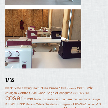
TAGS
camiseta
Burda Style
blank Slate sewing team
blusa
camisa
Centre Cívic Casa Sagnier
chaqueta
cardigan
chat chocolat
coser
curso
falda
inspirate con mamemimo
Jennuine design
KCWC
Oliver&S
oliver & S
MADE
Maraton Telaria
Navidad
nosh organics