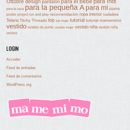
para Indi
Ottobre design
para el bebé
pantalón
para la pequeña A
para mi
pijama
para la casa
ropa interior
recomendación
sudadera
postre
project run and play
tutorial
Telaria
top
Titchy Threads
tutorial mamemimo
top mujer
vestido
vestido niña
vestido de punto
vestido niña
vestido mujer
verano
LOGIN
Acceder
Feed de entradas
Feed de comentarios
WordPress.org