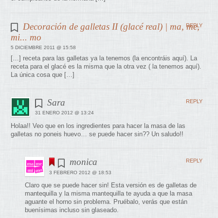
Decoración de galletas II (glacé real) | ma, me,
REPLY
mi... mo
5 DICIEMBRE 2011 @ 15:58
[…] receta para las galletas ya la tenemos (la encontráis aquí). La
receta para el glacé es la misma que la otra vez ( la tenemos aquí).
La única cosa que […]
Sara
REPLY
31 ENERO 2012 @ 13:24
Holaa!! Veo que en los ingredientes para hacer la masa de las
galletas no poneis huevo… se puede hacer sin?? Un saludo!!
monica
REPLY
3 FEBRERO 2012 @ 18:53
Claro que se puede hacer sin! Esta versión es de galletas de
mantequilla y la misma mantequilla te ayuda a que la masa
aguante el horno sin problema. Pruébalo, verás que están
buenísimas incluso sin glaseado.