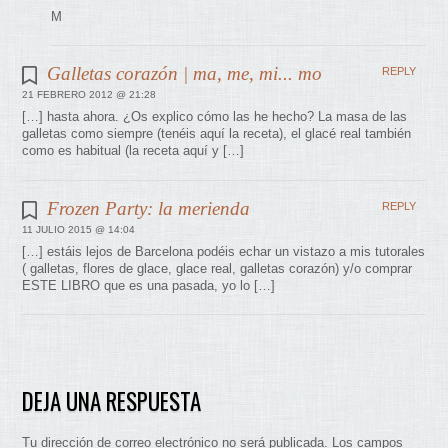
M
Galletas corazón | ma, me, mi... mo
REPLY
21 FEBRERO 2012 @ 21:28
[…] hasta ahora. ¿Os explico cómo las he hecho? La masa de las
galletas como siempre (tenéis aquí la receta), el glacé real también
como es habitual (la receta aquí y […]
Frozen Party: la merienda
REPLY
11 JULIO 2015 @ 14:04
[…] estáis lejos de Barcelona podéis echar un vistazo a mis tutorales
( galletas, flores de glace, glace real, galletas corazón) y/o comprar
ESTE LIBRO que es una pasada, yo lo […]
DEJA UNA RESPUESTA
Tu dirección de correo electrónico no será publicada.
Los campos