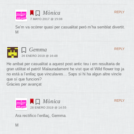
Mònica
REPLY
7 MAYO 2017 @ 15:08
Se’m va ocórrer quasi per casualitat però m’ha semblat divertit.
M
Gemma
REPLY
26 ENERO 2019 @ 16:48
He arribat per casualitat a aquest post antic teu i em resultaria de
gran utilitat el patró! Malauradament he vist que el Wild flower top ja
no està a l’enllaç que vinculaves… Saps si hi ha algun altre vincle
que sí que funcioni?
Gràcies per avançat
Mònica
REPLY
28 ENERO 2019 @ 14:55
Ara rectifico l’enllaç, Gemma.
M