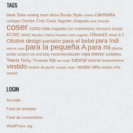
TAGS
camiseta
Burda Style
blank Slate sewing team
blusa
camisa
Centre Cívic Casa Sagnier
chaqueta
cardigan
chat chocolat
coser
curso
falda
inspirate con mamemimo
Jennuine design
KCWC
Oliver&S
oliver & S
MADE
Maraton Telaria
Navidad
nosh organics
para Indi
Ottobre design
para el bebé
pantalón
para la pequeña A
para mi
pijama
para la casa
ropa interior
recomendación
sudadera
postre
project run and play
tutorial
Telaria
top
Titchy Threads
tutorial mamemimo
top mujer
vestido
vestido niña
vestido de punto
vestido niña
vestido mujer
verano
LOGIN
Acceder
Feed de entradas
Feed de comentarios
WordPress.org