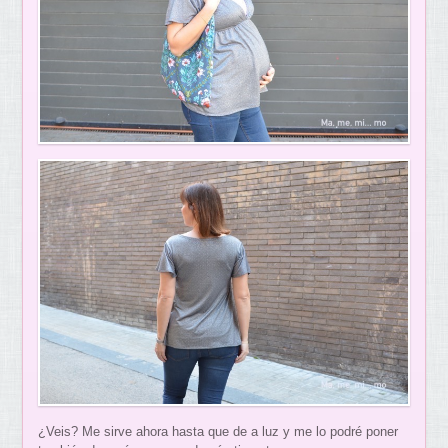
¿Veis? Me sirve ahora hasta que de a luz y me lo podré poner