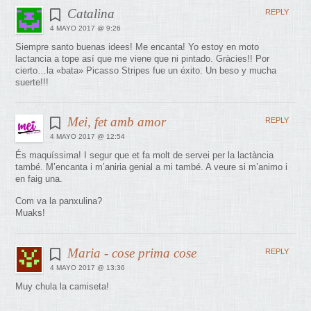
Catalina
REPLY
4 MAYO 2017 @ 9:26
Siempre santo buenas idees! Me encanta! Yo estoy en moto
lactancia a tope así que me viene que ni pintado. Gràcies!! Por
cierto…la «bata» Picasso Stripes fue un éxito. Un beso y mucha
suerte!!!
Mei, fet amb amor
REPLY
4 MAYO 2017 @ 12:54
És maquíssima! I segur que et fa molt de servei per la lactància
també. M’encanta i m’aniria genial a mi també. A veure si m’animo i
en faig una.
Com va la panxulina?
Muaks!
Maria - cose prima cose
REPLY
4 MAYO 2017 @ 13:36
Muy chula la camiseta!