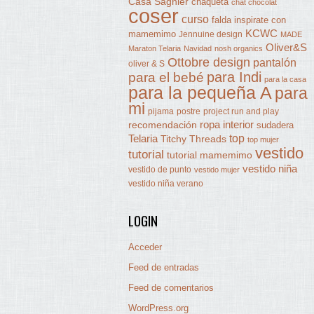
Casa Sagnier
chaqueta
chat chocolat
coser
curso
falda
inspirate con
KCWC
mamemimo
Jennuine design
MADE
Oliver&S
Maraton Telaria
Navidad
nosh organics
Ottobre design
pantalón
oliver & S
para Indi
para el bebé
para la casa
para la pequeña A
para
mi
pijama
postre
project run and play
ropa interior
recomendación
sudadera
Telaria
top
Titchy Threads
top mujer
vestido
tutorial
tutorial mamemimo
vestido niña
vestido de punto
vestido mujer
vestido niña verano
LOGIN
Acceder
Feed de entradas
Feed de comentarios
WordPress.org