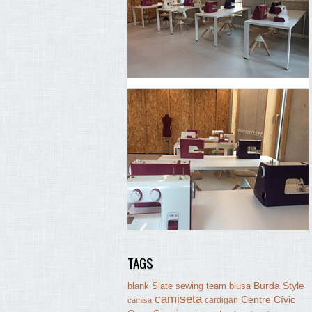
TAGS
Burda Style
blank Slate sewing team
blusa
camiseta
Centre Cívic
cardigan
camisa