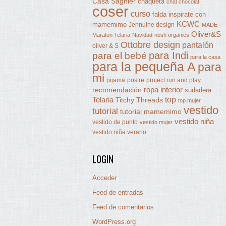
Casa Sagnier
chaqueta
chat chocolat
coser
curso
falda
inspirate con
KCWC
mamemimo
Jennuine design
MADE
Oliver&S
Maraton Telaria
Navidad
nosh organics
Ottobre design
pantalón
oliver & S
para Indi
para el bebé
para la casa
para la pequeña A
para
mi
pijama
postre
project run and play
ropa interior
recomendación
sudadera
Telaria
top
Titchy Threads
top mujer
vestido
tutorial
tutorial mamemimo
vestido niña
vestido de punto
vestido mujer
vestido niña verano
LOGIN
Acceder
Feed de entradas
Feed de comentarios
WordPress.org