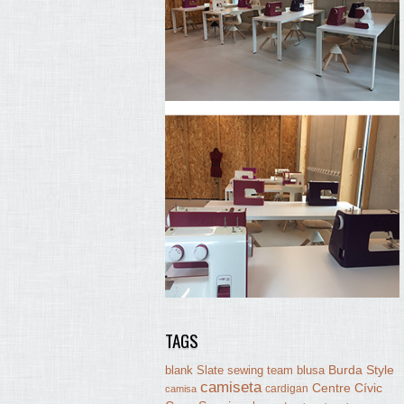
TAGS
Burda Style
blank Slate sewing team
blusa
camiseta
Centre Cívic
cardigan
camisa