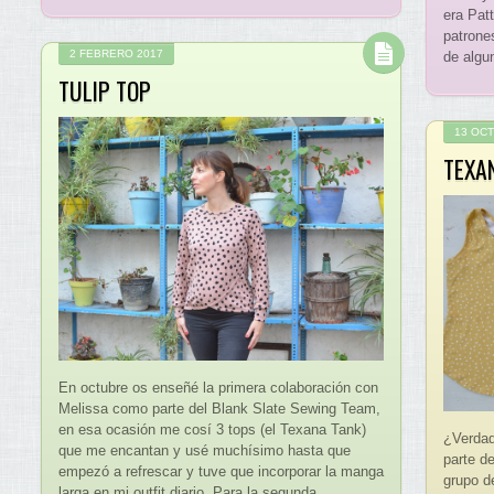
era Patt
patrone
2 FEBRERO 2017
de algu
TULIP TOP
13 OC
TEXA
En octubre os enseñé la primera colaboración con
Melissa como parte del Blank Slate Sewing Team,
en esa ocasión me cosí 3 tops (el Texana Tank)
¿Verdad
que me encantan y usé muchísimo hasta que
parte d
empezó a refrescar y tuve que incorporar la manga
grupo d
larga en mi outfit diario. Para la segunda