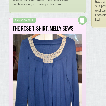
trabaja
colaboración (que publiqué hace ya […]
sus pat
explica
Estaréi
[…]
19 MARZO 2012
THE ROSE T-SHIRT. MELLY SEWS