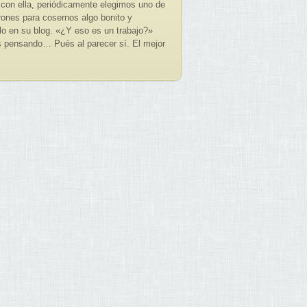
r con ella, periódicamente elegimos uno de
rones para cosernos algo bonito y
rlo en su blog. «¿Y eso es un trabajo?»
s pensando… Pués al parecer sí. El mejor