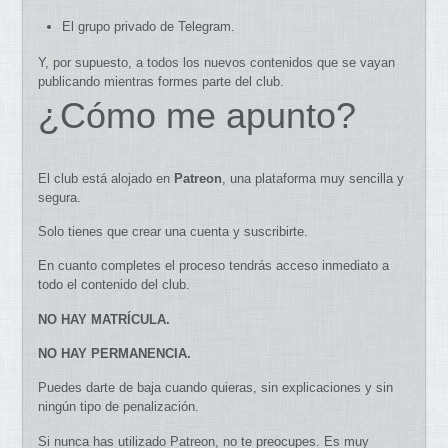
El grupo privado de Telegram.
Y, por supuesto, a todos los nuevos contenidos que se vayan
publicando mientras formes parte del club.
¿Cómo me apunto?
El club está alojado en
Patreon
, una plataforma muy sencilla y
segura.
Solo tienes que crear una cuenta y suscribirte.
En cuanto completes el proceso tendrás acceso inmediato a
todo el contenido del club.
NO HAY MATRÍCULA.
NO HAY PERMANENCIA.
Puedes darte de baja cuando quieras, sin explicaciones y sin
ningún tipo de penalización.
Si nunca has utilizado Patreon, no te preocupes. Es muy