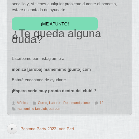
sencillo y, si tienes cualquier problema durante el proceso,
estaré encantada de ayudarte.
¡ME APUNTO!
¿Te queda alguna
duda?
Escríbeme por Instagram o a
monica [arroba] mamemimo [punto] com
Estaré encantada de ayudarte.
¡Espero verte muy pronto dentro del club!
?
Mònica
Curso
,
Labores
,
Recomendaciones
12
mamemimo fan club
,
patreon
«
Pantone Party 2022. Veri Peri