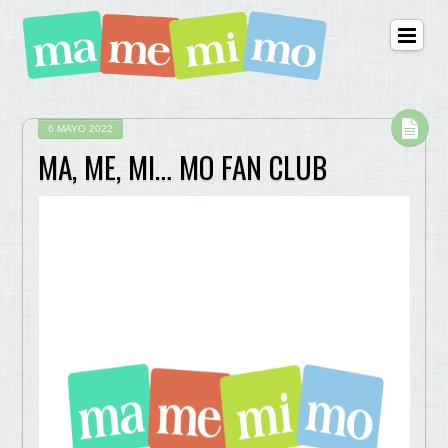
6 MAYO 2022
MA, ME, MI… MO FAN CLUB