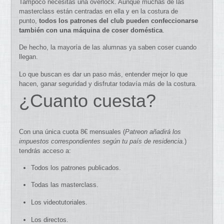
Tampoco necesitas una overlock. Aunque muchas de las
masterclass están centradas en ella y en la costura de
punto,
todos los patrones del club pueden confeccionarse
también con una máquina de coser doméstica
.
De hecho, la mayoría de las alumnas ya saben coser cuando
llegan.
Lo que buscan es dar un paso más, entender mejor lo que
hacen, ganar seguridad y disfrutar todavía más de la costura.
¿Cuanto cuesta?
Con una única cuota 8€ mensuales (
Patreon añadirá los
impuestos correspondientes según tu país de residencia.
)
tendrás acceso a:
Todos los patrones publicados.
Todas las masterclass.
Los videotutoriales.
Los directos.