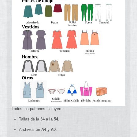
Todos los patrones incluyen:
Tallas de la
34 a la 54
.
Archivos en
A4 y A0
.