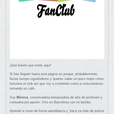
¡Qué ilusión que estés aquí!
Si has llegado hasta esta página es porque, probablemente,
llevas tiempo siguiéndome y quieres saber un poco mejor cómo
funciona el club así que voy a contártelo como si estuviéramos
tomando un café.
Soy
Mónica
, conservadora-restauradora de arte de profesión y
costurera por pasión. Vivo en Barcelona con mi familia.
Aprendí a coser de forma autodidacta y, hace ya más de quince