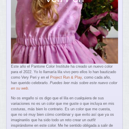
Este año el Pantone Color Institute ha creado un nuevo color
para el 2022. Yo lo llamaría lila vivo pero ellos lo han bautizado
como Very Peri y en el
Project Run & Play
, como cada año,
han querido celebrarlo.
Puedes leer más sobre este nuevo color
en su web
.
No os engaño si os digo que el lila en cualquiera de sus
variaciones no es un color que me guste o que incluya en mis
costuras, más bien lo contrario. Es un color que me cuesta,
que no sé muy bien cómo combinar y que evito así que ya os
imaginaréis que ha sido todo un reto crear un
outfit
inspirándome en este color. Me he sentido obligada a salir de