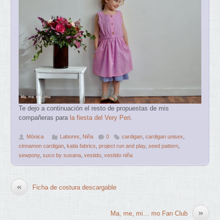
Te dejo a continuación el resto de propuestas de mis
compañeras para
la fiesta del Very Peri
.
Mònica
Labores
,
Niña
0
cardigan
,
cardigan unisex
,
cinnamon cardigan
,
katia fabrics
,
project run and play
,
seed pattern
,
sewpony
,
suco by susana
,
vestido
,
vestido niña
«
Ficha de costura descargable
»
Ma, me, mi… mo Fan Club