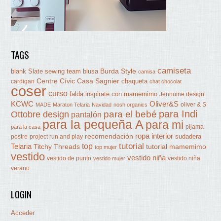
TAGS
camiseta
Burda Style
blank Slate sewing team
blusa
camisa
Centre Cívic Casa Sagnier
chaqueta
cardigan
chat chocolat
coser
curso
falda
inspirate con mamemimo
Jennuine design
KCWC
Oliver&S
oliver & S
MADE
Maraton Telaria
Navidad
nosh organics
para Indi
Ottobre design
para el bebé
pantalón
para la pequeña A
para mi
pijama
para la casa
ropa interior
recomendación
sudadera
postre
project run and play
tutorial
Telaria
top
Titchy Threads
tutorial mamemimo
top mujer
vestido
vestido niña
vestido de punto
vestido niña
vestido mujer
verano
LOGIN
Acceder