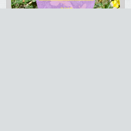
Ya hace una semana que empezó oficialmente la Primavera.
¿Os notáis la sangre alterada? Para aliviar los síntomas nada
mejor que pasar los miércoles por la tarde cosiendo conmigo y
un montón de chicas guais en el Centre Cívic Casa Sagnier.
CONFECCIÓ DE ROBA PER NENS AMB OVERLOCK/
CONFECCIÓN DE ROPA DE NIÑOS CON OVERLOCK […]
22 MARZO 2016
CURSOS DE COSTURA EN PRIMAVERA 2016