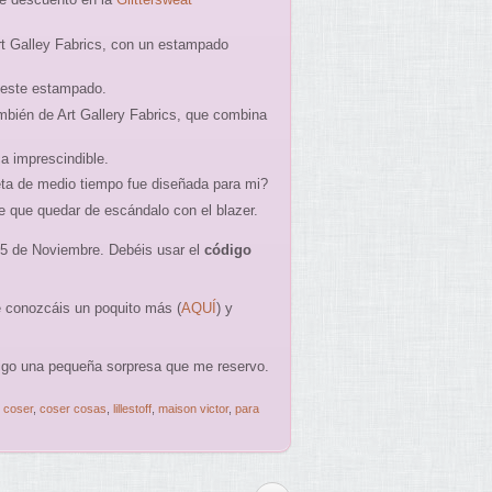
rt Galley Fabrics, con un estampado
 este estampado.
bién de Art Gallery Fabrics, que combina
a imprescindible.
a de medio tiempo fue diseñada para mi?
e que quedar de escándalo con el blazer.
5 de Noviembre. Debéis usar el
código
 conozcáis un poquito más (
AQUÍ
) y
igo una pequeña sorpresa que me reservo.
,
coser
,
coser cosas
,
lillestoff
,
maison victor
,
para