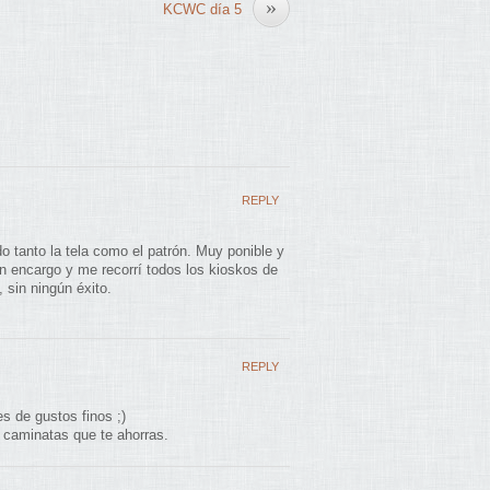
»
KCWC día 5
REPLY
o tanto la tela como el patrón. Muy ponible y
un encargo y me recorrí todos los kioskos de
 sin ningún éxito.
REPLY
s de gustos finos ;)
 caminatas que te ahorras.