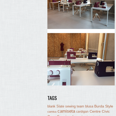
TAGS
Burda Style
blank Slate sewing team
blusa
camiseta
Centre Cívic
cardigan
camisa