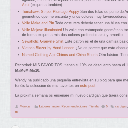
Azul
(exquisita también).
Tomahawk Stripe
,
Plumage Poppy
Son dos telas de punto de A
geométrico que me encanta y unos colores muy favorecedores.
Voile Make and Pin
Toda costurera debería tener una blusa con
Voile Mojave illuminated
Un voile con estampado geométrico tam
de forma exquisita mis dos colores preferidos azul y amarillo.
Sewaholic Granville Shirt
Este patrón es el de una camisa básic
Victoria Blazer by Hand London
¿No os parece que esta chaquet
Named Clothing Alpi Chinos and Chino Shorts
Otro básico. Tien
Recordad: MIS FAVORITOS tienen el 10% de descuento hasta el 1
MaMeMiMo10
.
Wendy ha publicado una pequeña entrevista en su blog para que me
tenéis la selección de mis favoritos en
este post
.
La próxima semana os enseñaré mi nuevo cárdigan que traerá cons
Mònica
Labores
,
mujer
,
Recomendaciones
,
Tienda
5
cardigan
mi