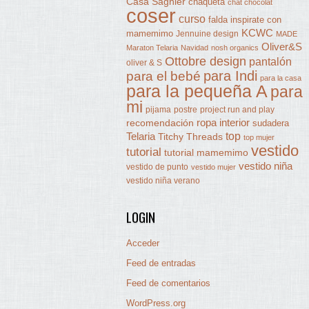
Casa Sagnier
chaqueta
chat chocolat
coser
curso
falda
inspirate con
KCWC
mamemimo
Jennuine design
MADE
Oliver&S
Maraton Telaria
Navidad
nosh organics
Ottobre design
pantalón
oliver & S
para Indi
para el bebé
para la casa
para la pequeña A
para
mi
pijama
postre
project run and play
ropa interior
recomendación
sudadera
Telaria
top
Titchy Threads
top mujer
vestido
tutorial
tutorial mamemimo
vestido niña
vestido de punto
vestido mujer
vestido niña verano
LOGIN
Acceder
Feed de entradas
Feed de comentarios
WordPress.org