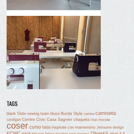
TAGS
camiseta
Burda Style
blank Slate sewing team
blusa
camisa
Centre Cívic Casa Sagnier
chaqueta
cardigan
chat chocolat
coser
curso
falda
inspirate con mamemimo
Jennuine design
KCWC
Oliver&S
oliver & S
MADE
Maraton Telaria
Navidad
nosh organics