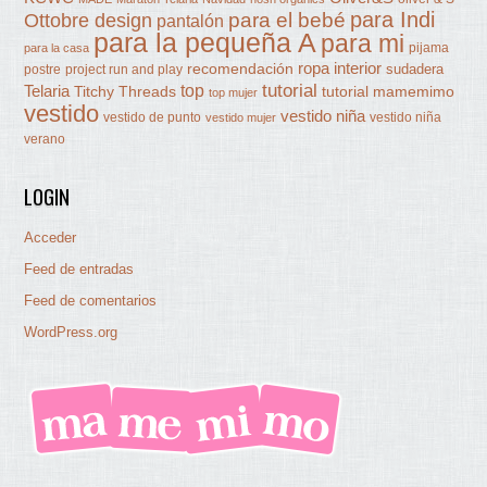
para Indi
Ottobre design
para el bebé
pantalón
para la pequeña A
para mi
pijama
para la casa
ropa interior
recomendación
sudadera
postre
project run and play
tutorial
Telaria
top
Titchy Threads
tutorial mamemimo
top mujer
vestido
vestido niña
vestido de punto
vestido niña
vestido mujer
verano
LOGIN
Acceder
Feed de entradas
Feed de comentarios
WordPress.org