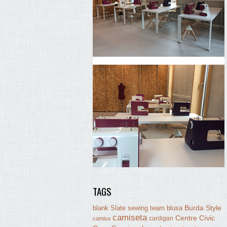
TAGS
Burda Style
blank Slate sewing team
blusa
camiseta
Centre Cívic
cardigan
camisa