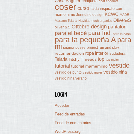
Casa Sagnier
chaqueta
chat chocolat
coser
curso
falda
inspirate con
KCWC
mamemimo
Jennuine design
MADE
Oliver&S
Maraton Telaria
Navidad
nosh organics
Ottobre design
pantalón
oliver & S
para Indi
para el bebé
para la casa
para la pequeña A
para
mi
pijama
postre
project run and play
ropa interior
recomendación
sudadera
Telaria
top
Titchy Threads
top mujer
vestido
tutorial
tutorial mamemimo
vestido niña
vestido de punto
vestido mujer
vestido niña verano
LOGIN
Acceder
Feed de entradas
Feed de comentarios
WordPress.org