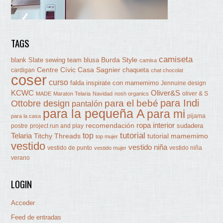
TAGS
camiseta
Burda Style
blank Slate sewing team
blusa
camisa
Centre Cívic Casa Sagnier
chaqueta
cardigan
chat chocolat
coser
curso
falda
inspirate con mamemimo
Jennuine design
KCWC
Oliver&S
oliver & S
MADE
Maraton Telaria
Navidad
nosh organics
para Indi
Ottobre design
para el bebé
pantalón
para la pequeña A
para mi
pijama
para la casa
ropa interior
recomendación
sudadera
postre
project run and play
tutorial
Telaria
top
Titchy Threads
tutorial mamemimo
top mujer
vestido
vestido niña
vestido de punto
vestido niña
vestido mujer
verano
LOGIN
Acceder
Feed de entradas