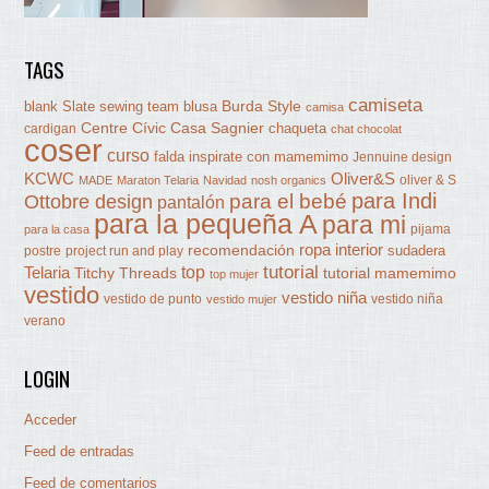
TAGS
camiseta
Burda Style
blank Slate sewing team
blusa
camisa
Centre Cívic Casa Sagnier
chaqueta
cardigan
chat chocolat
coser
curso
falda
inspirate con mamemimo
Jennuine design
KCWC
Oliver&S
oliver & S
MADE
Maraton Telaria
Navidad
nosh organics
para Indi
Ottobre design
para el bebé
pantalón
para la pequeña A
para mi
pijama
para la casa
ropa interior
recomendación
sudadera
postre
project run and play
tutorial
Telaria
top
Titchy Threads
tutorial mamemimo
top mujer
vestido
vestido niña
vestido de punto
vestido niña
vestido mujer
verano
LOGIN
Acceder
Feed de entradas
Feed de comentarios