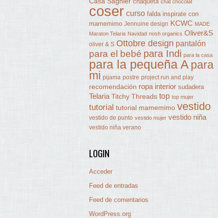
Casa Sagnier
chaqueta
chat chocolat
coser
curso
falda
inspirate con
KCWC
mamemimo
Jennuine design
MADE
Oliver&S
Maraton Telaria
Navidad
nosh organics
Ottobre design
pantalón
oliver & S
para Indi
para el bebé
para la casa
para la pequeña A
para
mi
pijama
postre
project run and play
ropa interior
recomendación
sudadera
Telaria
top
Titchy Threads
top mujer
vestido
tutorial
tutorial mamemimo
vestido niña
vestido de punto
vestido mujer
vestido niña verano
LOGIN
Acceder
Feed de entradas
Feed de comentarios
WordPress.org