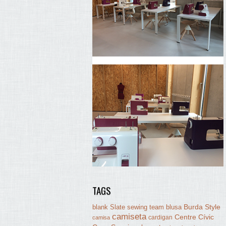
TAGS
Burda Style
blank Slate sewing team
blusa
camiseta
Centre Cívic
cardigan
camisa