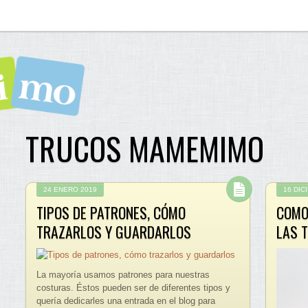
TRUCOS MAMEMIMO
24 ENERO 2019
16 DIC
TIPOS DE PATRONES, CÓMO
COMO
TRAZARLOS Y GUARDARLOS
LAS 
La mayoría usamos patrones para nuestras
costuras. Éstos pueden ser de diferentes tipos y
quería dedicarles una entrada en el blog para