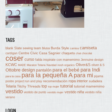
TAGS
camiseta
Burda Style
blank Slate sewing team
blusa
camisa
Centre Cívic Casa Sagnier
chaqueta
cardigan
chat chocolat
coser
curso
falda
inspirate con mamemimo
Jennuine design
KCWC
Oliver&S
oliver & S
MADE
Maraton Telaria
Navidad
nosh organics
para Indi
Ottobre design
para el bebé
pantalón
para la pequeña A
para mi
pijama
para la casa
ropa interior
recomendación
sudadera
postre
project run and play
tutorial
Telaria
top
Titchy Threads
tutorial mamemimo
top mujer
vestido
vestido niña
vestido de punto
vestido niña
vestido mujer
verano
LOGIN