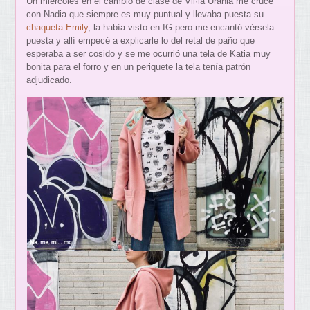
Un miércoles en el cambio de clase de Vil·la Urània me crucé
con Nadia que siempre es muy puntual y llevaba puesta su
chaqueta Emily
, la había visto en IG pero me encantó vérsela
puesta y allí empecé a explicarle lo del retal de paño que
esperaba a ser cosido y se me ocurrió una tela de Katia muy
bonita para el forro y en un periquete la tela tenía patrón
adjudicado.