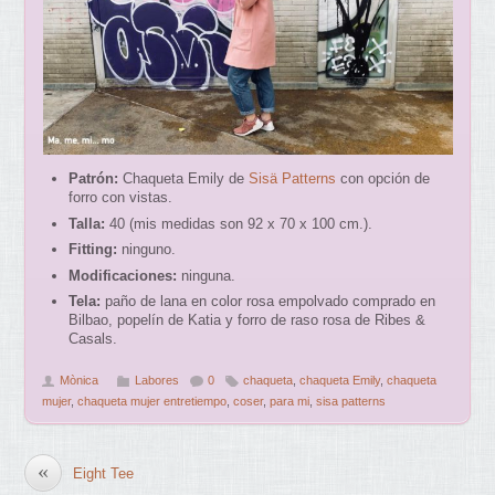
Patrón:
Chaqueta Emily de
Sisä Patterns
con opción de
forro con vistas.
Talla:
40 (mis medidas son 92 x 70 x 100 cm.).
Fitting:
ninguno.
Modificaciones:
ninguna.
Tela:
paño de lana en color rosa empolvado comprado en
Bilbao, popelín de Katia y forro de raso rosa de Ribes &
Casals.
Mònica
Labores
0
chaqueta
,
chaqueta Emily
,
chaqueta
mujer
,
chaqueta mujer entretiempo
,
coser
,
para mi
,
sisa patterns
«
Eight Tee