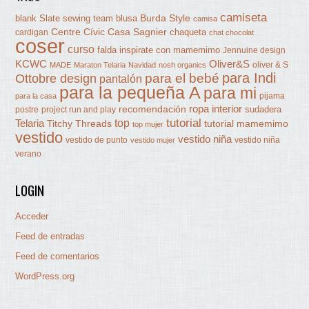
camiseta
Burda Style
blank Slate sewing team
blusa
camisa
Centre Cívic Casa Sagnier
chaqueta
cardigan
chat chocolat
coser
curso
falda
inspirate con mamemimo
Jennuine design
KCWC
Oliver&S
oliver & S
MADE
Maraton Telaria
Navidad
nosh organics
para Indi
Ottobre design
para el bebé
pantalón
para la pequeña A
para mi
pijama
para la casa
ropa interior
recomendación
sudadera
postre
project run and play
tutorial
Telaria
top
Titchy Threads
tutorial mamemimo
top mujer
vestido
vestido niña
vestido de punto
vestido niña
vestido mujer
verano
LOGIN
Acceder
Feed de entradas
Feed de comentarios
WordPress.org