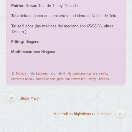
Patrón:
Rowan Tee, de Titchy Threads.
Tela:
tela de punto de camiseta y sudadera de Nubes de Tela.
Talla:
9 años (las medidas del mediano son 65/58/66, altura
130 cm.).
Fitting:
Ninguno.
Modificaciones:
Ninguna.
Mònica
Labores
,
niño
4
camiseta
,
camiseta niño
,
camiseta unisex
,
nubes de tela
,
para Indi
,
rowan tee
,
Titchy Threads
«
Blusa Mary
»
Mascarillas higiénicas reutilizables