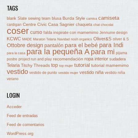
TAGS
camiseta
Burda Style
blank Slate sewing team
blusa
camisa
Centre Cívic Casa Sagnier
chaqueta
cardigan
chat chocolat
coser
curso
falda
inspirate con mamemimo
Jennuine design
KCWC
Oliver&S
oliver & S
MADE
Maraton Telaria
Navidad
nosh organics
para Indi
Ottobre design
para el bebé
pantalón
para la pequeña A
para mi
pijama
para la casa
ropa interior
recomendación
sudadera
postre
project run and play
tutorial
Telaria
top
Titchy Threads
tutorial mamemimo
top mujer
vestido
vestido niña
vestido de punto
vestido niña
vestido mujer
verano
LOGIN
Acceder
Feed de entradas
Feed de comentarios
WordPress.org