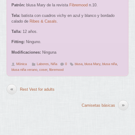
Patrón:
blusa Mary de la revista
Fibremood
n.10.
Tela:
batista con cuadros vichy en azul y blanco y bordado
calado de
Ribes & Casals
.
Talla:
12 años.
Fitting:
Ninguno.
Modificaciones:
Ninguna
Mònica
Labores
,
Niña
0
blusa
,
blusa Mary
,
blusa niña
,
blusa niña verano
,
coser
,
fibremood
«
Rest Vest for adults
»
Camisetas básicas