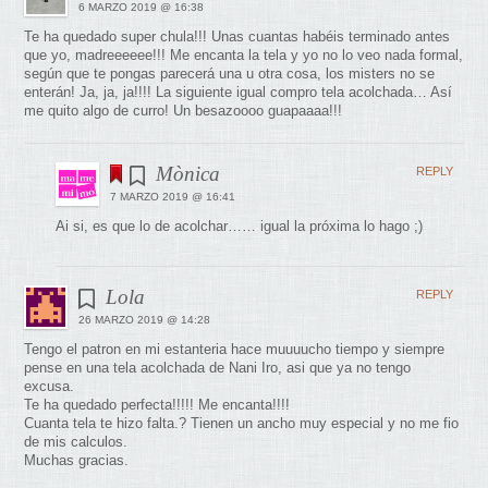
6 MARZO 2019 @ 16:38
Te ha quedado super chula!!! Unas cuantas habéis terminado antes
que yo, madreeeeee!!! Me encanta la tela y yo no lo veo nada formal,
según que te pongas parecerá una u otra cosa, los misters no se
enterán! Ja, ja, ja!!!! La siguiente igual compro tela acolchada… Así
me quito algo de curro! Un besazoooo guapaaaa!!!
Mònica
REPLY
7 MARZO 2019 @ 16:41
Ai si, es que lo de acolchar…… igual la próxima lo hago ;)
Lola
REPLY
26 MARZO 2019 @ 14:28
Tengo el patron en mi estanteria hace muuuucho tiempo y siempre
pense en una tela acolchada de Nani Iro, asi que ya no tengo
excusa.
Te ha quedado perfecta!!!!! Me encanta!!!!
Cuanta tela te hizo falta.? Tienen un ancho muy especial y no me fio
de mis calculos.
Muchas gracias.