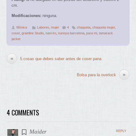
cm.
Modificaciones:
ninguna.
Mònica
Labores
,
mujer
4
chaqueta
,
chaqueta mujer
,
coser
,
grainline Studio
,
nani iro
,
nunoya barcelona
,
para mi
,
tamarack
jacket
«
5 cosas que debes saber antes de coser pana
»
Bolsa para la overlock
4 COMMENTS
Maider
REPLY