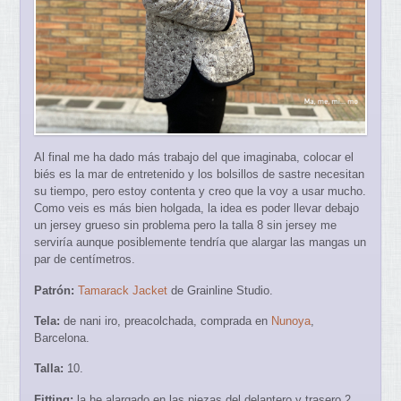
Al final me ha dado más trabajo del que imaginaba, colocar el
biés es la mar de entretenido y los bolsillos de sastre necesitan
su tiempo, pero estoy contenta y creo que la voy a usar mucho.
Como veis es más bien holgada, la idea es poder llevar debajo
un jersey grueso sin problema pero la talla 8 sin jersey me
serviría aunque posiblemente tendría que alargar las mangas un
par de centímetros.
Patrón:
Tamarack Jacket
de Grainline Studio.
Tela:
de nani iro, preacolchada, comprada en
Nunoya
,
Barcelona.
Talla:
10.
Fitting:
la he alargado en las piezas del delantero y trasero 2