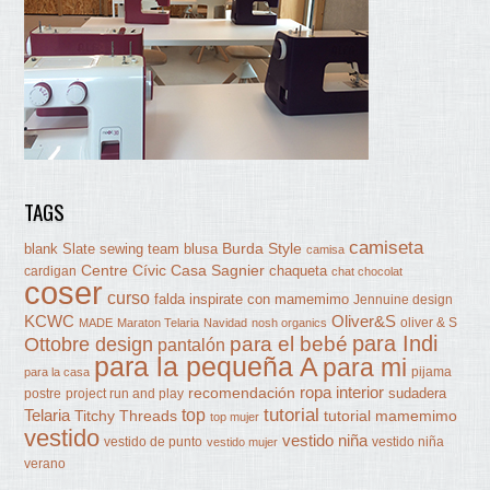
TAGS
camiseta
Burda Style
blank Slate sewing team
blusa
camisa
Centre Cívic Casa Sagnier
chaqueta
cardigan
chat chocolat
coser
curso
falda
inspirate con mamemimo
Jennuine design
KCWC
Oliver&S
oliver & S
MADE
Maraton Telaria
Navidad
nosh organics
para Indi
Ottobre design
para el bebé
pantalón
para la pequeña A
para mi
pijama
para la casa
ropa interior
recomendación
sudadera
postre
project run and play
tutorial
Telaria
top
Titchy Threads
tutorial mamemimo
top mujer
vestido
vestido niña
vestido de punto
vestido niña
vestido mujer
verano