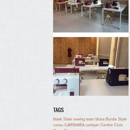
TAGS
Burda Style
blank Slate sewing team
blusa
camiseta
Centre Cívic
cardigan
camisa