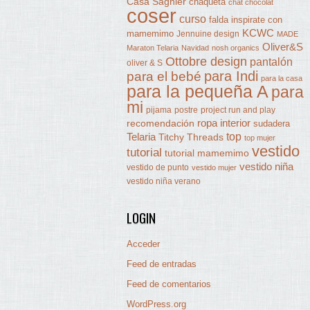
Casa Sagnier
chaqueta
chat chocolat
coser
curso
falda
inspirate con
KCWC
mamemimo
Jennuine design
MADE
Oliver&S
Maraton Telaria
Navidad
nosh organics
Ottobre design
pantalón
oliver & S
para Indi
para el bebé
para la casa
para la pequeña A
para
mi
pijama
postre
project run and play
ropa interior
recomendación
sudadera
Telaria
top
Titchy Threads
top mujer
vestido
tutorial
tutorial mamemimo
vestido niña
vestido de punto
vestido mujer
vestido niña verano
LOGIN
Acceder
Feed de entradas
Feed de comentarios
WordPress.org