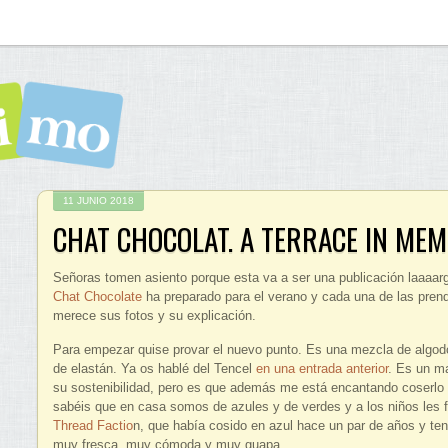
11 JUNIO 2018
CHAT CHOCOLAT. A TERRACE IN ME
Señoras tomen asiento porque esta va a ser una publicación laaaarg
Chat Chocolate
ha preparado para el verano y cada una de las prend
merece sus fotos y su explicación.
Para empezar quise provar el nuevo punto. Es una mezcla de algodó
de elastán. Ya os hablé del Tencel
en una entrada anterior
. Es un ma
su sostenibilidad, pero es que además me está encantando coserlo 
sabéis que en casa somos de azules y de verdes y a los niños les
Thread Factio
n, que había cosido en azul hace un par de años y ten
muy fresca, muy cómoda y muy guapa.