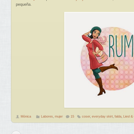
pequeña.
Mònica
Labores
,
mujer
15
coser
,
everyday skirt
,
falda
,
Liesl &