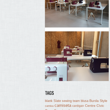
TAGS
Burda Style
blank Slate sewing team
blusa
camiseta
Centre Cívic
cardigan
camisa