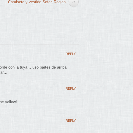
»
Camiseta y vestido Safari Raglan
REPLY
rde con la tuya… uso partes de arriba
orar…
REPLY
the yellow!
REPLY