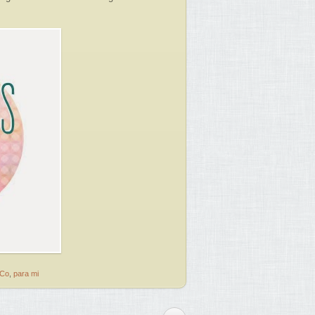
 Co
,
para mi