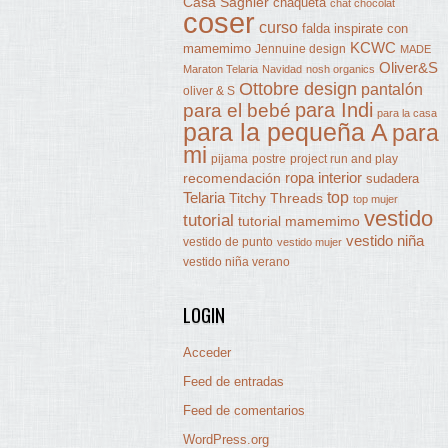
Casa Sagnier
chaqueta
chat chocolat
coser
curso
falda
inspirate con
KCWC
mamemimo
Jennuine design
MADE
Oliver&S
Maraton Telaria
Navidad
nosh organics
Ottobre design
pantalón
oliver & S
para Indi
para el bebé
para la casa
para la pequeña A
para
mi
pijama
postre
project run and play
ropa interior
recomendación
sudadera
Telaria
top
Titchy Threads
top mujer
vestido
tutorial
tutorial mamemimo
vestido niña
vestido de punto
vestido mujer
vestido niña verano
LOGIN
Acceder
Feed de entradas
Feed de comentarios
WordPress.org