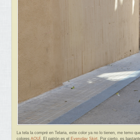
La tela la compré en Telaria, este color ya no lo tienen, me temo qu
colores
AQUÍ
. El patrón es el
Everyday Skirt
. Por cierto, es bastant