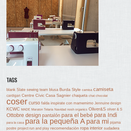
TAGS
camiseta
Burda Style
blank Slate sewing team
blusa
camisa
Centre Cívic Casa Sagnier
chaqueta
cardigan
chat chocolat
coser
curso
falda
inspirate con mamemimo
Jennuine design
KCWC
Oliver&S
oliver & S
MADE
Maraton Telaria
Navidad
nosh organics
para Indi
Ottobre design
para el bebé
pantalón
para la pequeña A
para mi
pijama
para la casa
ropa interior
recomendación
sudadera
postre
project run and play