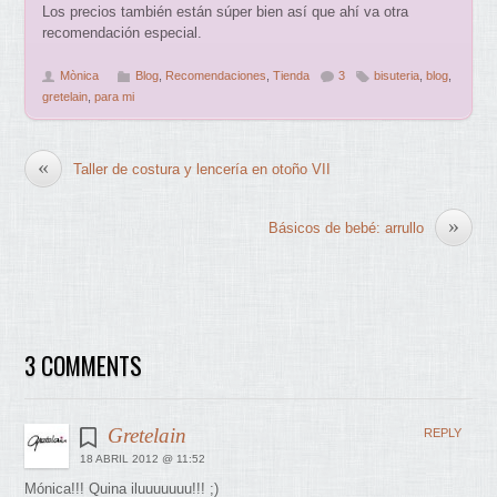
Los precios también están súper bien así que ahí va otra
recomendación especial.
Mònica
Blog
,
Recomendaciones
,
Tienda
3
bisuteria
,
blog
,
gretelain
,
para mi
«
Taller de costura y lencería en otoño VII
»
Básicos de bebé: arrullo
3 COMMENTS
Gretelain
REPLY
18 ABRIL 2012 @ 11:52
Mónica!!! Quina iluuuuuuu!!! ;)