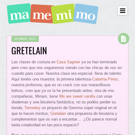
18 ABRIL 2012
GRETELAIN
Las clases de costura en
Casa Sagnier
ya se han terminado
pero creo que nos seguiremos viendo con las chicas de vez en
cuando para coser. Nuestra clase era especial, llena de talento.
Aquí tenéis una muestra: la primera talentosa
Caterina Pérez
,
nuestra profesora, que es un crack con sus maravillosos
bolsos, creo que ya os la he presentado antes; otra de mis
compañeras, Miriam, tiene
We are sweet vanilla
con unas
diademas y una bisutería fantástica, no os podéis perder su
tienda;
Temedoy
un proyecto de Gemma súper original en el
que te hacen minitus;
Gretalain
otra propuesta de bisutería y
complementos que os van a encantar…. ¿Os parece normal
tanta creatividad en tan poco espacio?