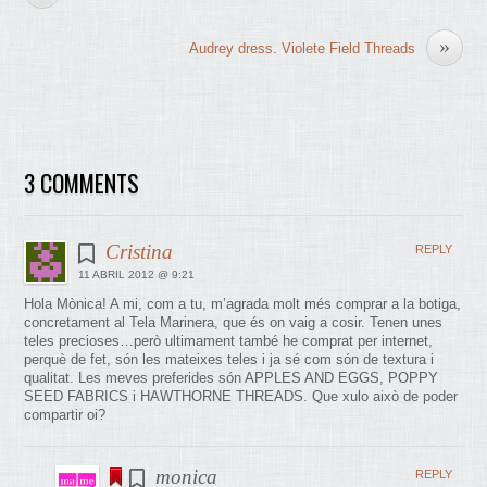
»
Audrey dress. Violete Field Threads
3 COMMENTS
Cristina
REPLY
11 ABRIL 2012 @ 9:21
Hola Mònica! A mi, com a tu, m’agrada molt més comprar a la botiga,
concretament al Tela Marinera, que és on vaig a cosir. Tenen unes
teles precioses…però ultimament també he comprat per internet,
perquè de fet, són les mateixes teles i ja sé com són de textura i
qualitat. Les meves preferides són APPLES AND EGGS, POPPY
SEED FABRICS i HAWTHORNE THREADS. Que xulo això de poder
compartir oi?
monica
REPLY