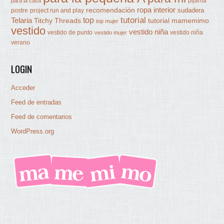
pijama
para la casa
ropa interior
recomendación
sudadera
postre
project run and play
tutorial
Telaria
top
Titchy Threads
tutorial mamemimo
top mujer
vestido
vestido niña
vestido de punto
vestido niña
vestido mujer
verano
LOGIN
Acceder
Feed de entradas
Feed de comentarios
WordPress.org