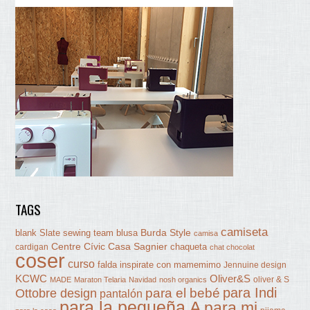
TAGS
camiseta
Burda Style
blank Slate sewing team
blusa
camisa
Centre Cívic Casa Sagnier
chaqueta
cardigan
chat chocolat
coser
curso
falda
inspirate con mamemimo
Jennuine design
KCWC
Oliver&S
oliver & S
MADE
Maraton Telaria
Navidad
nosh organics
para Indi
Ottobre design
para el bebé
pantalón
para la pequeña A
para mi