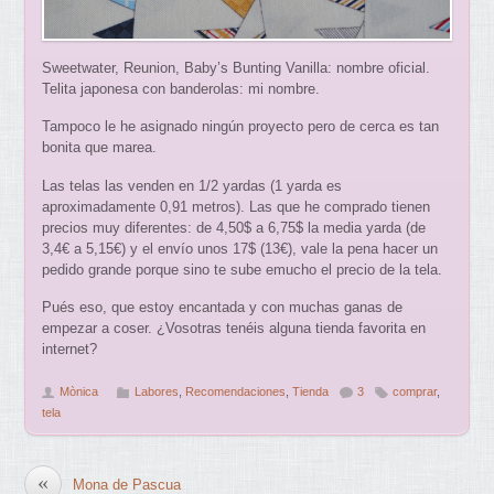
Sweetwater, Reunion, Baby’s Bunting Vanilla: nombre oficial.
Telita japonesa con banderolas: mi nombre.
Tampoco le he asignado ningún proyecto pero de cerca es tan
bonita que marea.
Las telas las venden en 1/2 yardas (1 yarda es
aproximadamente 0,91 metros). Las que he comprado tienen
precios muy diferentes: de 4,50$ a 6,75$ la media yarda (de
3,4€ a 5,15€) y el envío unos 17$ (13€), vale la pena hacer un
pedido grande porque sino te sube emucho el precio de la tela.
Pués eso, que estoy encantada y con muchas ganas de
empezar a coser. ¿Vosotras tenéis alguna tienda favorita en
internet?
Mònica
Labores
,
Recomendaciones
,
Tienda
3
comprar
,
tela
«
Mona de Pascua