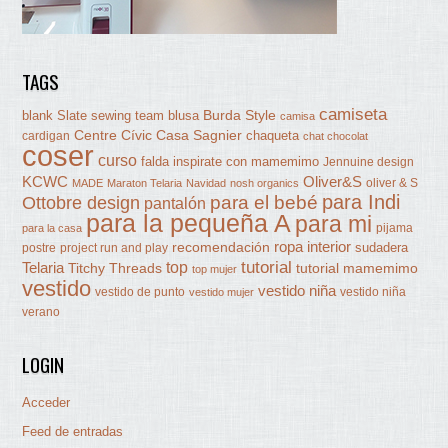
TAGS
camiseta
Burda Style
blank Slate sewing team
blusa
camisa
Centre Cívic Casa Sagnier
chaqueta
cardigan
chat chocolat
coser
curso
falda
inspirate con mamemimo
Jennuine design
KCWC
Oliver&S
oliver & S
MADE
Maraton Telaria
Navidad
nosh organics
para Indi
Ottobre design
para el bebé
pantalón
para la pequeña A
para mi
pijama
para la casa
ropa interior
recomendación
sudadera
postre
project run and play
tutorial
Telaria
top
Titchy Threads
tutorial mamemimo
top mujer
vestido
vestido niña
vestido de punto
vestido niña
vestido mujer
verano
LOGIN
Acceder
Feed de entradas