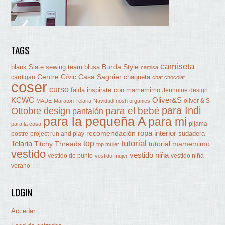
TAGS
camiseta
Burda Style
blank Slate sewing team
blusa
camisa
Centre Cívic Casa Sagnier
chaqueta
cardigan
chat chocolat
coser
curso
falda
inspirate con mamemimo
Jennuine design
KCWC
Oliver&S
oliver & S
MADE
Maraton Telaria
Navidad
nosh organics
para Indi
Ottobre design
para el bebé
pantalón
para la pequeña A
para mi
pijama
para la casa
ropa interior
recomendación
sudadera
postre
project run and play
tutorial
Telaria
top
Titchy Threads
tutorial mamemimo
top mujer
vestido
vestido niña
vestido de punto
vestido niña
vestido mujer
verano
LOGIN
Acceder