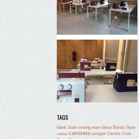
TAGS
Burda Style
blank Slate sewing team
blusa
camiseta
Centre Cívic
cardigan
camisa