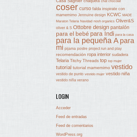
Casa Sagnier
chaqueta
chat chocolat
coser
curso
falda
inspirate con
KCWC
mamemimo
Jennuine design
MADE
Oliver&S
Maraton Telaria
Navidad
nosh organics
Ottobre design
pantalón
oliver & S
para Indi
para el bebé
para la casa
para la pequeña A
para
mi
pijama
postre
project run and play
ropa interior
recomendación
sudadera
Telaria
top
Titchy Threads
top mujer
vestido
tutorial
tutorial mamemimo
vestido niña
vestido de punto
vestido mujer
vestido niña verano
LOGIN
Acceder
Feed de entradas
Feed de comentarios
WordPress.org