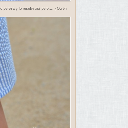
io pereza y lo resolví así pero…. ¿Quién