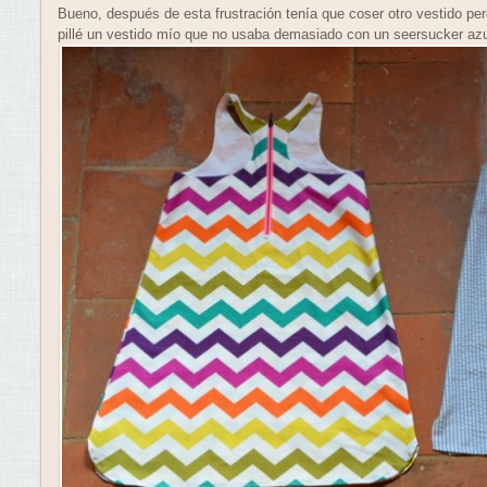
Bueno, después de esta frustración tenía que coser otro vestido per
pillé un vestido mío que no usaba demasiado con un seersucker azul 