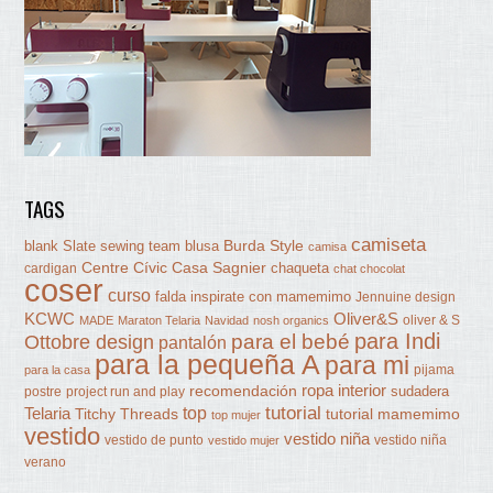
TAGS
camiseta
Burda Style
blank Slate sewing team
blusa
camisa
Centre Cívic Casa Sagnier
chaqueta
cardigan
chat chocolat
coser
curso
falda
inspirate con mamemimo
Jennuine design
KCWC
Oliver&S
oliver & S
MADE
Maraton Telaria
Navidad
nosh organics
para Indi
Ottobre design
para el bebé
pantalón
para la pequeña A
para mi
pijama
para la casa
ropa interior
recomendación
sudadera
postre
project run and play
tutorial
Telaria
top
Titchy Threads
tutorial mamemimo
top mujer
vestido
vestido niña
vestido de punto
vestido niña
vestido mujer
verano