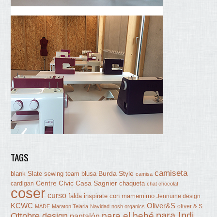
TAGS
camiseta
Burda Style
blank Slate sewing team
blusa
camisa
Centre Cívic Casa Sagnier
chaqueta
cardigan
chat chocolat
coser
curso
falda
inspirate con mamemimo
Jennuine design
KCWC
Oliver&S
oliver & S
MADE
Maraton Telaria
Navidad
nosh organics
para Indi
Ottobre design
para el bebé
pantalón