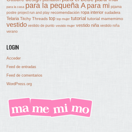
para la pequeña A
para mi
pijama
para la casa
ropa interior
recomendación
sudadera
postre
project run and play
tutorial
Telaria
top
Titchy Threads
tutorial mamemimo
top mujer
vestido
vestido niña
vestido de punto
vestido niña
vestido mujer
verano
LOGIN
Acceder
Feed de entradas
Feed de comentarios
WordPress.org