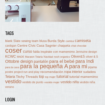
TAGS
camiseta
Burda Style
blank Slate sewing team
blusa
camisa
Centre Cívic Casa Sagnier
chaqueta
cardigan
chat chocolat
coser
curso
falda
inspirate con mamemimo
Jennuine design
KCWC
Oliver&S
oliver & S
MADE
Maraton Telaria
Navidad
nosh organics
para Indi
Ottobre design
para el bebé
pantalón
para la pequeña A
para mi
pijama
para la casa
ropa interior
recomendación
sudadera
postre
project run and play
tutorial
Telaria
top
Titchy Threads
tutorial mamemimo
top mujer
vestido
vestido niña
vestido de punto
vestido niña
vestido mujer
verano
LOGIN