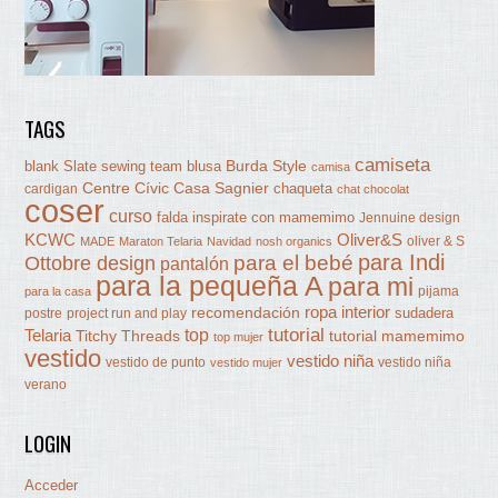
TAGS
camiseta
Burda Style
blank Slate sewing team
blusa
camisa
Centre Cívic Casa Sagnier
chaqueta
cardigan
chat chocolat
coser
curso
falda
inspirate con mamemimo
Jennuine design
KCWC
Oliver&S
oliver & S
MADE
Maraton Telaria
Navidad
nosh organics
para Indi
Ottobre design
para el bebé
pantalón
para la pequeña A
para mi
pijama
para la casa
ropa interior
recomendación
sudadera
postre
project run and play
tutorial
Telaria
top
Titchy Threads
tutorial mamemimo
top mujer
vestido
vestido niña
vestido de punto
vestido niña
vestido mujer
verano
LOGIN
Acceder