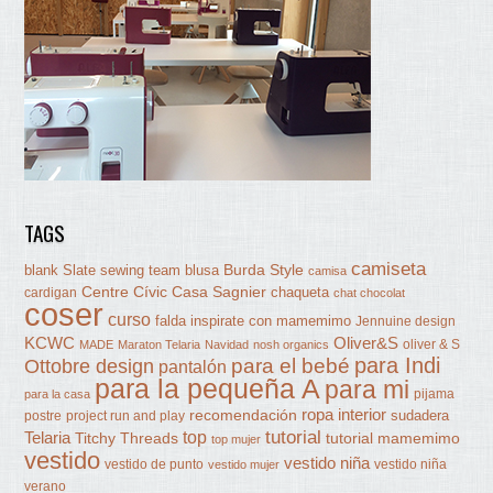
TAGS
camiseta
Burda Style
blank Slate sewing team
blusa
camisa
Centre Cívic Casa Sagnier
chaqueta
cardigan
chat chocolat
coser
curso
falda
inspirate con mamemimo
Jennuine design
KCWC
Oliver&S
oliver & S
MADE
Maraton Telaria
Navidad
nosh organics
para Indi
Ottobre design
para el bebé
pantalón
para la pequeña A
para mi
pijama
para la casa
ropa interior
recomendación
sudadera
postre
project run and play
tutorial
Telaria
top
Titchy Threads
tutorial mamemimo
top mujer
vestido
vestido niña
vestido de punto
vestido niña
vestido mujer
verano