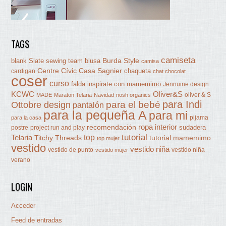
TAGS
camiseta
Burda Style
blank Slate sewing team
blusa
camisa
Centre Cívic Casa Sagnier
chaqueta
cardigan
chat chocolat
coser
curso
falda
inspirate con mamemimo
Jennuine design
KCWC
Oliver&S
oliver & S
MADE
Maraton Telaria
Navidad
nosh organics
para Indi
Ottobre design
para el bebé
pantalón
para la pequeña A
para mi
pijama
para la casa
ropa interior
recomendación
sudadera
postre
project run and play
tutorial
Telaria
top
Titchy Threads
tutorial mamemimo
top mujer
vestido
vestido niña
vestido de punto
vestido niña
vestido mujer
verano
LOGIN
Acceder
Feed de entradas