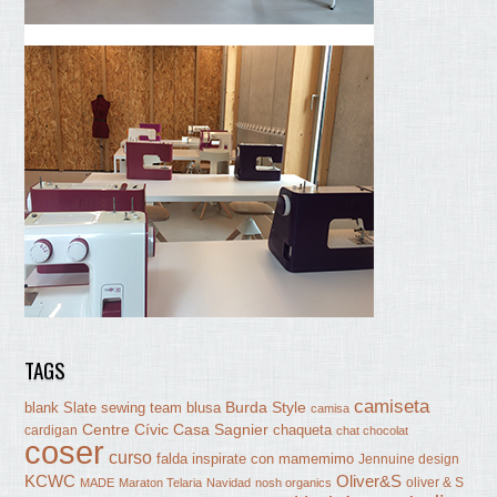
TAGS
camiseta
Burda Style
blank Slate sewing team
blusa
camisa
Centre Cívic Casa Sagnier
chaqueta
cardigan
chat chocolat
coser
curso
falda
inspirate con mamemimo
Jennuine design
KCWC
Oliver&S
oliver & S
MADE
Maraton Telaria
Navidad
nosh organics