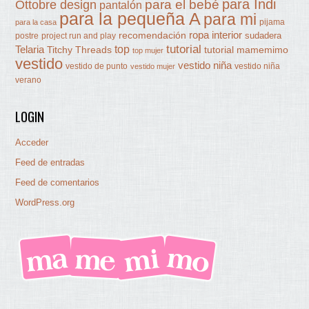
para Indi
Ottobre design
para el bebé
pantalón
para la pequeña A
para mi
pijama
para la casa
ropa interior
recomendación
sudadera
postre
project run and play
tutorial
Telaria
top
Titchy Threads
tutorial mamemimo
top mujer
vestido
vestido niña
vestido de punto
vestido niña
vestido mujer
verano
LOGIN
Acceder
Feed de entradas
Feed de comentarios
WordPress.org