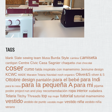
TAGS
camiseta
Burda Style
blank Slate sewing team
blusa
camisa
Centre Cívic Casa Sagnier
chaqueta
cardigan
chat chocolat
coser
curso
falda
inspirate con mamemimo
Jennuine design
KCWC
Oliver&S
oliver & S
MADE
Maraton Telaria
Navidad
nosh organics
para Indi
Ottobre design
para el bebé
pantalón
para la pequeña A
para mi
pijama
para la casa
ropa interior
recomendación
sudadera
postre
project run and play
tutorial
Telaria
top
Titchy Threads
tutorial mamemimo
top mujer
vestido
vestido niña
vestido de punto
vestido niña
vestido mujer
verano