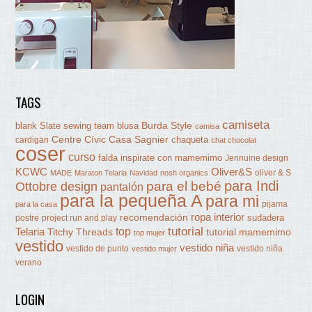
TAGS
camiseta
Burda Style
blank Slate sewing team
blusa
camisa
Centre Cívic Casa Sagnier
chaqueta
cardigan
chat chocolat
coser
curso
falda
inspirate con mamemimo
Jennuine design
KCWC
Oliver&S
oliver & S
MADE
Maraton Telaria
Navidad
nosh organics
para Indi
Ottobre design
para el bebé
pantalón
para la pequeña A
para mi
pijama
para la casa
ropa interior
recomendación
sudadera
postre
project run and play
tutorial
Telaria
top
Titchy Threads
tutorial mamemimo
top mujer
vestido
vestido niña
vestido de punto
vestido niña
vestido mujer
verano
LOGIN