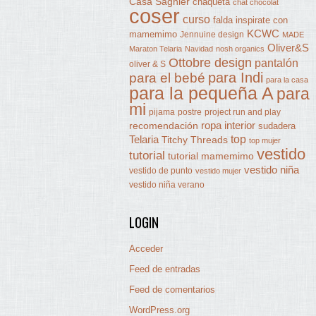
Casa Sagnier
chaqueta
chat chocolat
coser
curso
falda
inspirate con
KCWC
mamemimo
Jennuine design
MADE
Oliver&S
Maraton Telaria
Navidad
nosh organics
Ottobre design
pantalón
oliver & S
para Indi
para el bebé
para la casa
para la pequeña A
para
mi
pijama
postre
project run and play
ropa interior
recomendación
sudadera
Telaria
top
Titchy Threads
top mujer
vestido
tutorial
tutorial mamemimo
vestido niña
vestido de punto
vestido mujer
vestido niña verano
LOGIN
Acceder
Feed de entradas
Feed de comentarios
WordPress.org