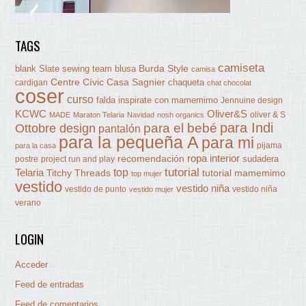
TAGS
camiseta
Burda Style
blank Slate sewing team
blusa
camisa
Centre Cívic Casa Sagnier
chaqueta
cardigan
chat chocolat
coser
curso
falda
inspirate con mamemimo
Jennuine design
KCWC
Oliver&S
oliver & S
MADE
Maraton Telaria
Navidad
nosh organics
para Indi
Ottobre design
para el bebé
pantalón
para la pequeña A
para mi
pijama
para la casa
ropa interior
recomendación
sudadera
postre
project run and play
tutorial
Telaria
top
Titchy Threads
tutorial mamemimo
top mujer
vestido
vestido niña
vestido de punto
vestido niña
vestido mujer
verano
LOGIN
Acceder
Feed de entradas
Feed de comentarios