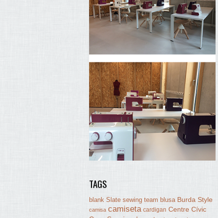
TAGS
Burda Style
blank Slate sewing team
blusa
camiseta
Centre Cívic
cardigan
camisa