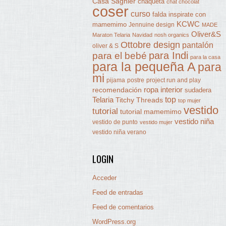
Casa Sagnier
chaqueta
chat chocolat
coser
curso
falda
inspirate con
KCWC
mamemimo
Jennuine design
MADE
Oliver&S
Maraton Telaria
Navidad
nosh organics
Ottobre design
pantalón
oliver & S
para Indi
para el bebé
para la casa
para la pequeña A
para
mi
pijama
postre
project run and play
ropa interior
recomendación
sudadera
Telaria
top
Titchy Threads
top mujer
vestido
tutorial
tutorial mamemimo
vestido niña
vestido de punto
vestido mujer
vestido niña verano
LOGIN
Acceder
Feed de entradas
Feed de comentarios
WordPress.org