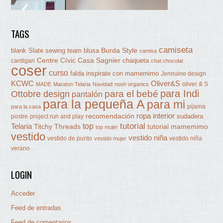
TAGS
camiseta
Burda Style
blank Slate sewing team
blusa
camisa
Centre Cívic Casa Sagnier
chaqueta
cardigan
chat chocolat
coser
curso
falda
inspirate con mamemimo
Jennuine design
KCWC
Oliver&S
oliver & S
MADE
Maraton Telaria
Navidad
nosh organics
para Indi
Ottobre design
para el bebé
pantalón
para la pequeña A
para mi
pijama
para la casa
ropa interior
recomendación
sudadera
postre
project run and play
tutorial
Telaria
top
Titchy Threads
tutorial mamemimo
top mujer
vestido
vestido niña
vestido de punto
vestido niña
vestido mujer
verano
LOGIN
Acceder
Feed de entradas
Feed de comentarios