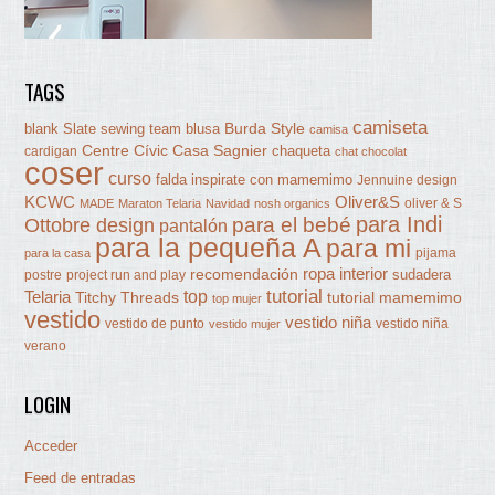
TAGS
camiseta
Burda Style
blank Slate sewing team
blusa
camisa
Centre Cívic Casa Sagnier
chaqueta
cardigan
chat chocolat
coser
curso
falda
inspirate con mamemimo
Jennuine design
KCWC
Oliver&S
oliver & S
MADE
Maraton Telaria
Navidad
nosh organics
para Indi
Ottobre design
para el bebé
pantalón
para la pequeña A
para mi
pijama
para la casa
ropa interior
recomendación
sudadera
postre
project run and play
tutorial
Telaria
top
Titchy Threads
tutorial mamemimo
top mujer
vestido
vestido niña
vestido de punto
vestido niña
vestido mujer
verano
LOGIN
Acceder
Feed de entradas