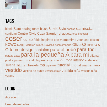
TAGS
camiseta
Burda Style
blank Slate sewing team
blusa
camisa
Centre Cívic Casa Sagnier
chaqueta
cardigan
chat chocolat
coser
curso
falda
inspirate con mamemimo
Jennuine design
KCWC
Oliver&S
oliver & S
MADE
Maraton Telaria
Navidad
nosh organics
para Indi
Ottobre design
para el bebé
pantalón
para la pequeña A
para mi
pijama
para la casa
ropa interior
recomendación
sudadera
postre
project run and play
tutorial
Telaria
top
Titchy Threads
tutorial mamemimo
top mujer
vestido
vestido niña
vestido de punto
vestido niña
vestido mujer
verano
LOGIN
Acceder
Feed de entradas