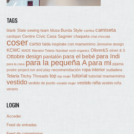
TAGS
camiseta
Burda Style
blank Slate sewing team
blusa
camisa
Centre Cívic Casa Sagnier
chaqueta
cardigan
chat chocolat
coser
curso
falda
inspirate con mamemimo
Jennuine design
KCWC
Oliver&S
oliver & S
MADE
Maraton Telaria
Navidad
nosh organics
para Indi
Ottobre design
para el bebé
pantalón
para la pequeña A
para mi
pijama
para la casa
ropa interior
recomendación
sudadera
postre
project run and play
tutorial
Telaria
top
Titchy Threads
tutorial mamemimo
top mujer
vestido
vestido niña
vestido de punto
vestido niña
vestido mujer
verano
LOGIN
Acceder
Feed de entradas
Feed de comentarios