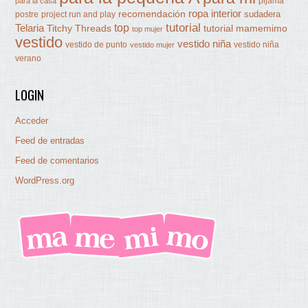
pijama
para la casa
ropa interior
recomendación
sudadera
postre
project run and play
tutorial
Telaria
top
Titchy Threads
tutorial mamemimo
top mujer
vestido
vestido niña
vestido de punto
vestido niña
vestido mujer
verano
LOGIN
Acceder
Feed de entradas
Feed de comentarios
WordPress.org