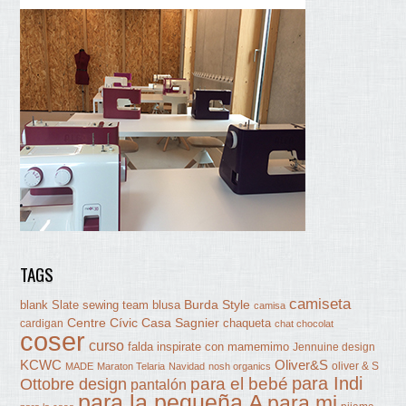
TAGS
camiseta
Burda Style
blank Slate sewing team
blusa
camisa
Centre Cívic Casa Sagnier
chaqueta
cardigan
chat chocolat
coser
curso
falda
inspirate con mamemimo
Jennuine design
KCWC
Oliver&S
oliver & S
MADE
Maraton Telaria
Navidad
nosh organics
para Indi
Ottobre design
para el bebé
pantalón
para la pequeña A
para mi