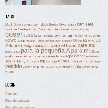
TAGS
camiseta
Burda Style
blank Slate sewing team
blusa
camisa
Centre Cívic Casa Sagnier
chaqueta
cardigan
chat chocolat
coser
curso
falda
inspirate con mamemimo
Jennuine design
KCWC
Oliver&S
oliver & S
MADE
Maraton Telaria
Navidad
nosh organics
para Indi
Ottobre design
para el bebé
pantalón
para la pequeña A
para mi
pijama
para la casa
ropa interior
recomendación
sudadera
postre
project run and play
tutorial
Telaria
top
Titchy Threads
tutorial mamemimo
top mujer
vestido
vestido niña
vestido de punto
vestido niña
vestido mujer
verano
LOGIN
Acceder
Feed de entradas
Feed de comentarios